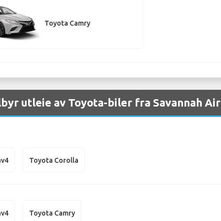
Toyota Camry
ilbyr utleie av Toyota-biler fra Savannah Ai
av4
Toyota Corolla
av4
Toyota Camry