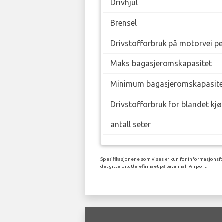
Drivhjul
Brensel
Drivstofforbruk på motorvei p
Maks bagasjeromskapasitet
Minimum bagasjeromskapasite
Drivstofforbruk for blandet kj
antall seter
Spesifikasjonene som vises er kun for informasjonsfo
det gitte bilutleiefirmaet på Savannah Airport.