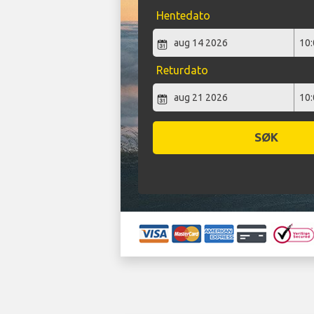
Hentedato
Returdato
SØK