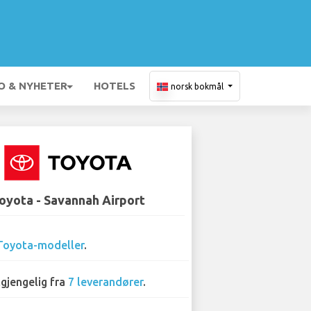
O & NYHETER
HOTELS
norsk bokmål
oyota - Savannah Airport
Toyota-modeller
.
lgjengelig fra
7 leverandører
.