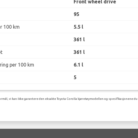
Front wheel drive
95
er 100 km
5.5 l
361 l
t
361 l
øring per 100 km
6.1 l
5
rmål, vi kan ikke garantere den eksakte Toyota Corolla kjøretøymodellen og spesifikasjonene du v