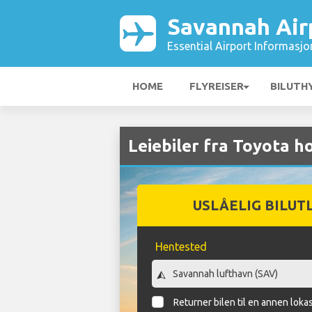
Savannah Air
Essential Airport Informasjo
HOME
FLYREISER
BILUTH
Leiebiler fra Toyota h
USLÅELIG BILUT
Hentested
Returner bilen til en annen loka