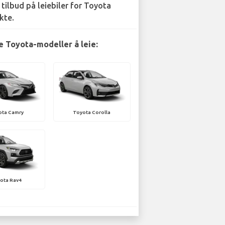
 tilbud på leiebiler for Toyota
kte.
 Toyota-modeller å leie:
ota Camry
Toyota Corolla
ota Rav4