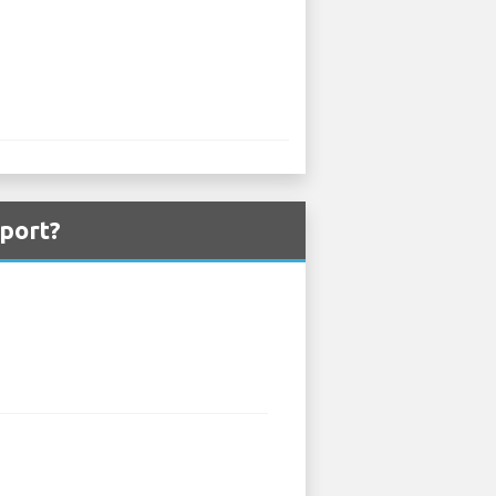
rport?