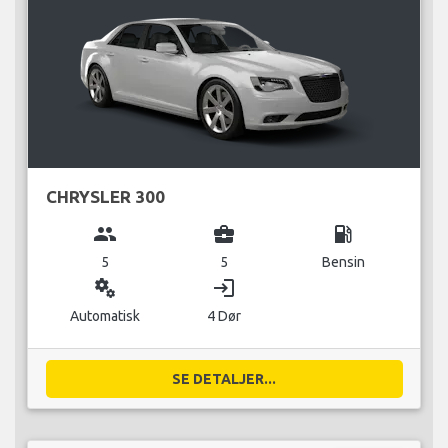
CHRYSLER 300
group
business_center
local_gas_station
5
5
Bensin
miscellaneous_services
login
Automatisk
4 Dør
SE DETALJER...