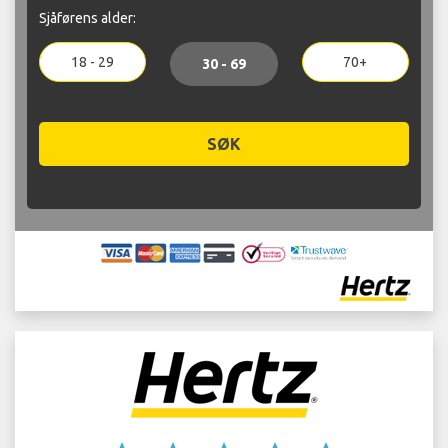
Sjåførens alder:
18 - 29
70+
30 - 69
SØK