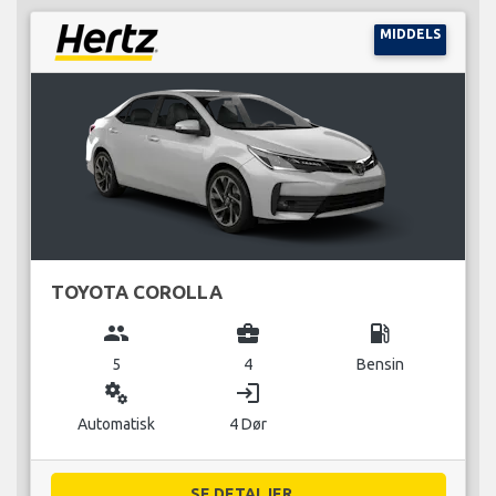
MIDDELS
TOYOTA COROLLA
group
business_center
local_gas_station
5
4
Bensin
miscellaneous_services
login
Automatisk
4 Dør
SE DETALJER...