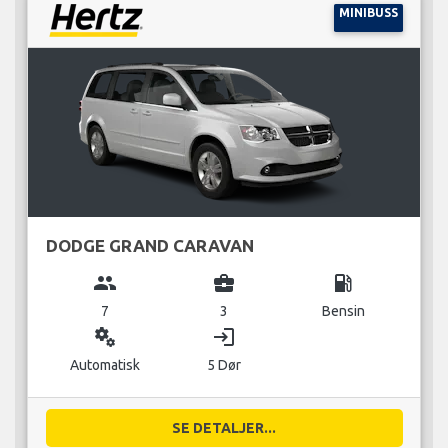
MINIBUSS
DODGE GRAND CARAVAN
group
business_center
local_gas_station
7
3
Bensin
miscellaneous_services
login
Automatisk
5 Dør
SE DETALJER...