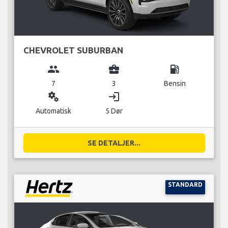
CHEVROLET SUBURBAN
group
business_center
local_gas_station
7
3
Bensin
miscellaneous_services
login
Automatisk
5 Dør
SE DETALJER...
STANDARD