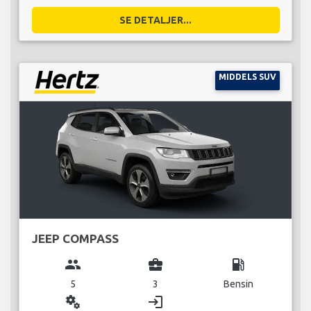
SE DETALJER...
MIDDELS SUV
JEEP COMPASS
group
business_center
local_gas_station
5
3
Bensin
miscellaneous_services
login