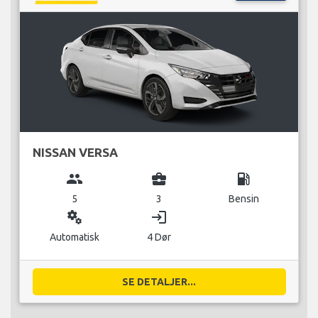
NISSAN VERSA
group
business_center
local_gas_station
5
3
Bensin
miscellaneous_services
login
Automatisk
4 Dør
SE DETALJER...