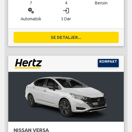
7
4
Bensin
miscellaneous_services
login
Automatisk
5 Dør
SE DETALJER...
KOMPAKT
NISSAN VERSA