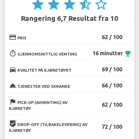
star
star
star
star_half
star_border
Rangering 6,7 Resultat fra 10
credit_card
62 / 100
PRIS
timer
16 minutter
emoji_events
GJENNOMSNITTLIG VENTING
directions_car
69 / 100
KVALITET PÅ KJØRETØYET
room_service
66 / 100
TJENESTER VED SKRANKE
flag
PICK-UP (AVHENTING) AV
62 / 100
KJØRETØY
beenhere
DROP-OFF (TILBAKELEVERING) AV
72 / 100
KJØRETØY