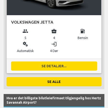
VOLKSWAGEN JETTA
group
business_center
local_gas_station
5
4
Bensin
miscellaneous_services
login
Automatisk
4 Dør
SE DETALJER...
SE ALLE
Hva er det billigste bilutleiefirmaet tilgjengelig hos Hertz
Savannah Airport?