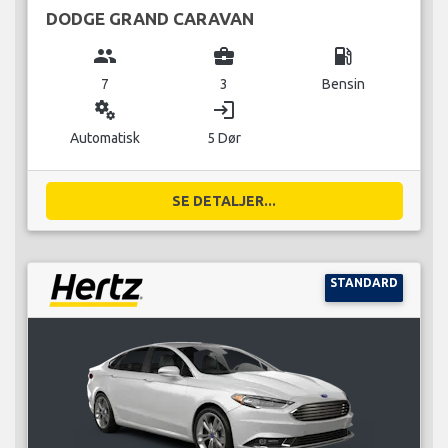
DODGE GRAND CARAVAN
group
business_center
local_gas_station
7
3
Bensin
miscellaneous_services
login
Automatisk
5 Dør
SE DETALJER...
STANDARD