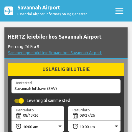
Savannah Airport
Essential Airport Informasjon og tjenester
HERTZ leiebiler hos Savannah Airport
Per rang #6 Fra 9
Sammenligne bilutleiefirmaer hos Savannah Airport
USLÅELIG BILUTLEIE
Hentested
Levering til samme sted
Hentedato
Returdato