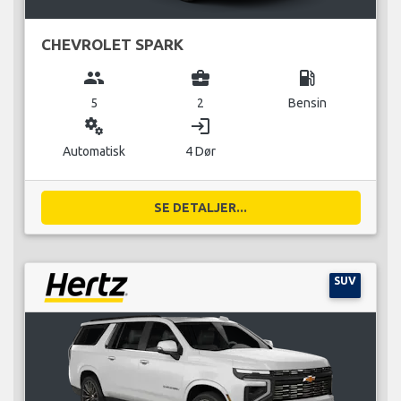
CHEVROLET SPARK
group
business_center
local_gas_station
5
2
Bensin
miscellaneous_services
login
Automatisk
4 Dør
SE DETALJER...
SUV