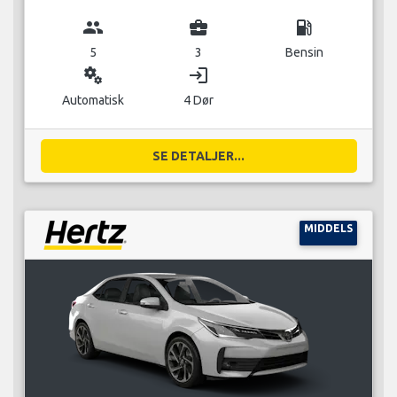
group
business_center
local_gas_station
5
3
Bensin
miscellaneous_services
login
Automatisk
4 Dør
SE DETALJER...
MIDDELS