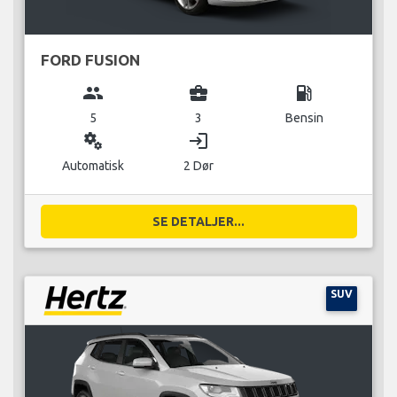
FORD FUSION
group
business_center
local_gas_station
5
3
Bensin
miscellaneous_services
login
Automatisk
2 Dør
SE DETALJER...
SUV