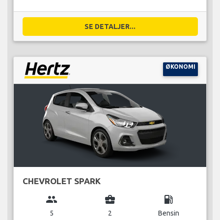
SE DETALJER...
ØKONOMI
CHEVROLET SPARK
group
business_center
local_gas_station
5
2
Bensin