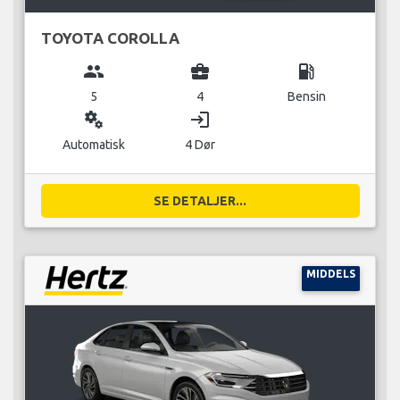
TOYOTA COROLLA
group
business_center
local_gas_station
5
4
Bensin
miscellaneous_services
login
Automatisk
4 Dør
SE DETALJER...
MIDDELS