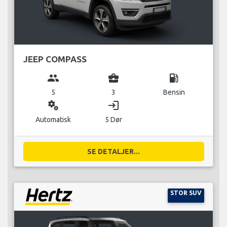
JEEP COMPASS
group
business_center
local_gas_station
5
3
Bensin
miscellaneous_services
login
Automatisk
5 Dør
SE DETALJER...
STOR SUV