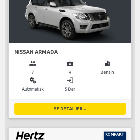
NISSAN ARMADA
group
business_center
local_gas_station
7
4
Bensin
miscellaneous_services
login
Automatisk
5 Dør
SE DETALJER...
KOMPAKT