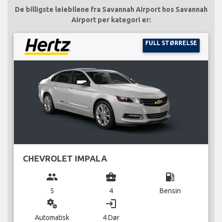
De billigste leiebilene fra Savannah Airport hos Savannah
Airport per kategori er:
FULL STØRRELSE
CHEVROLET IMPALA
group
business_center
local_gas_station
5
4
Bensin
miscellaneous_services
login
Automatisk
4 Dør