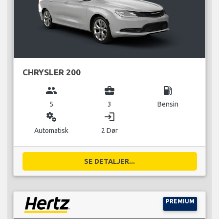
CHRYSLER 200
group
business_center
local_gas_station
5
3
Bensin
miscellaneous_services
login
Automatisk
2 Dør
SE DETALJER...
PREMIUM