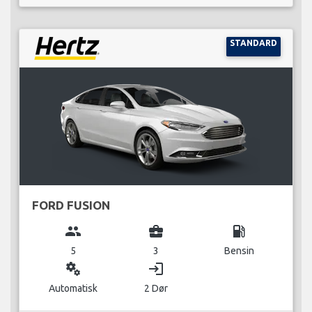
STANDARD
FORD FUSION
group
business_center
local_gas_station
5
3
Bensin
miscellaneous_services
login
Automatisk
2 Dør