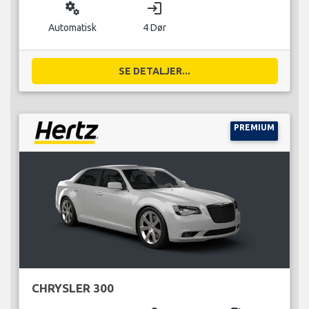
miscellaneous_services
login
Automatisk
4 Dør
SE DETALJER...
PREMIUM
CHRYSLER 300