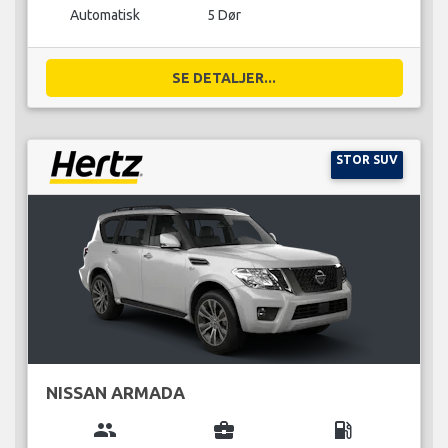
Automatisk
5 Dør
SE DETALJER...
STOR SUV
NISSAN ARMADA
group
business_center
local_gas_station