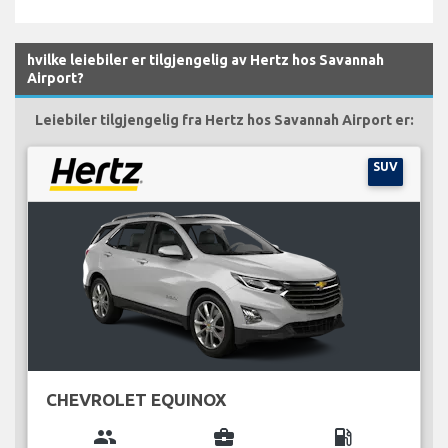
hvilke leiebiler er tilgjengelig av Hertz hos Savannah
Airport?
Leiebiler tilgjengelig fra Hertz hos Savannah Airport er:
SUV
CHEVROLET EQUINOX
group
business_center
local_gas_station