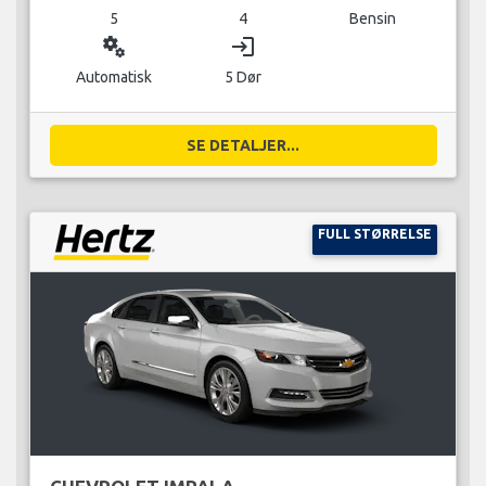
5
4
Bensin
miscellaneous_services
login
Automatisk
5 Dør
SE DETALJER...
FULL STØRRELSE