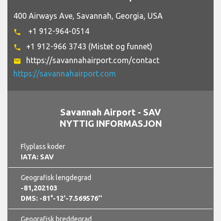
400 Airways Ave, Savannah, Georgia, USA
+1 912-964-0514
phone
+1 912-966 3743 (Mistet og funnet)
phone
https://savannahairport.com/contact
email
https://savannahairport.com
Savannah Airport - SAV
NYTTIG INFORMASJON
Flyplass koder
IATA: SAV
Geografisk lengdegrad
-81,202103
DMS: -81°-12'-7.569576''
Geografisk breddegrad