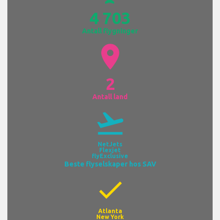
4 703
Antall flygninger
location_on
2
Antall land
flight_takeoff
NetJets
Flexjet
flyExclusive
Beste flyselskaper hos SAV
check
Atlanta
New York