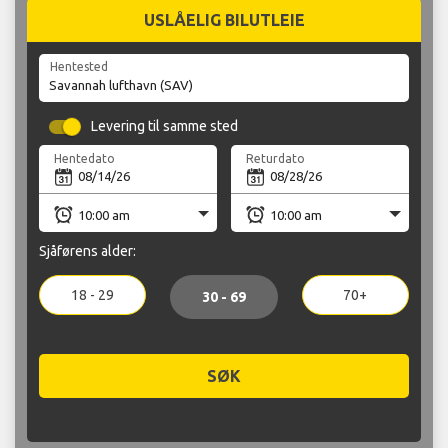
USLÅELIG BILUTLEIE
Hentested
Levering til samme sted
Hentedato
Returdato
Sjåførens alder:
18 - 29
70+
30 - 69
SØK