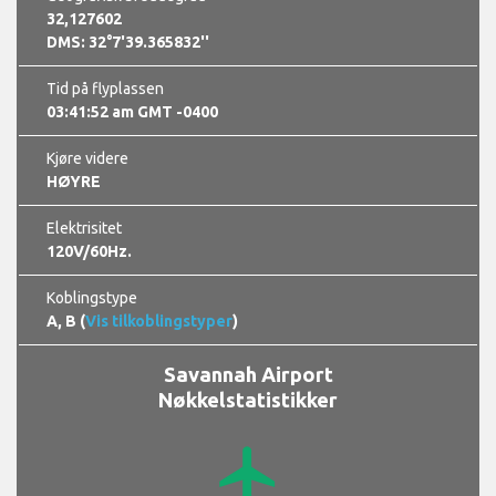
32,127602
DMS: 32°7'39.365832''
Tid på flyplassen
03:41:53 am GMT -0400
Kjøre videre
HØYRE
Elektrisitet
120V/60Hz.
Koblingstype
A, B (
Vis tilkoblingstyper
)
Savannah Airport
Nøkkelstatistikker
airplanemode_active