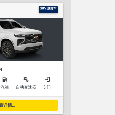
SUV 越野车
N
local_gas_station
miscellaneous_services
login
汽油
自动变速器
5 门
看详情...