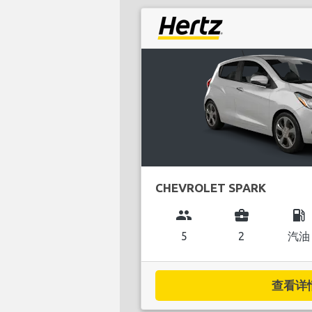
CHEVROLET SPARK
group
business_center
local_gas_station
5
2
汽油
查看详情.