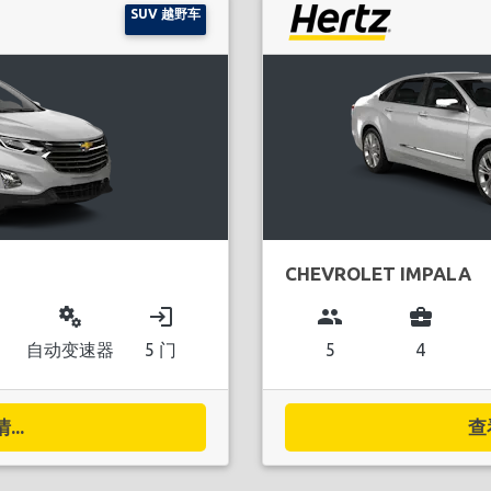
SUV 越野车
CHEVROLET IMPALA
miscellaneous_services
login
group
business_center
自动变速器
5 门
5
4
..
查