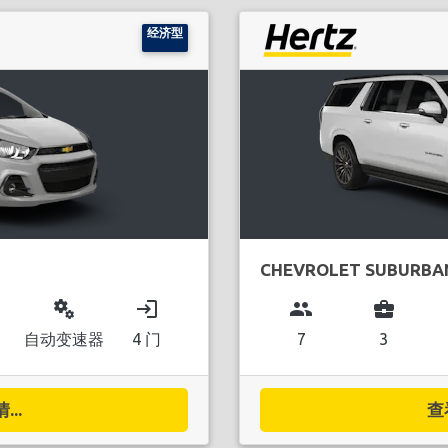
经济型
CHEVROLET SUBURBA
miscellaneous_services
login
group
business_center
自动变速器
4 门
7
3
..
查