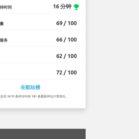
16 分钟
emoji_events
待时间
69 / 100
量
66 / 100
服务
62 / 100
72 / 100
在航站楼
据总共 3419 条评论中的 181 条最新评论计算得出。