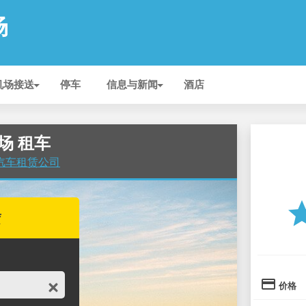
场
机场接送
停车
信息与新闻
酒店
机场 租车
 的汽车租赁公司
st
赁
credit_card
价格