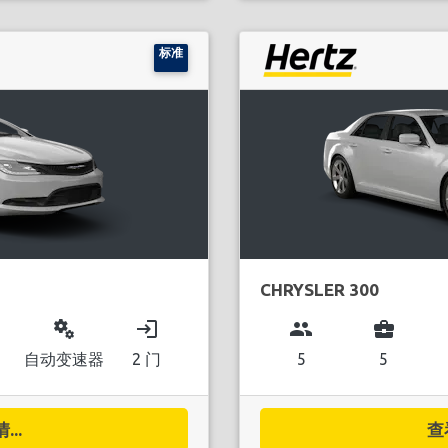
标准
CHRYSLER 300
miscellaneous_services
login
group
business_center
自动变速器
2 门
5
5
..
查