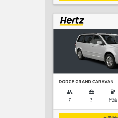
DODGE GRAND CARAVAN
group
business_center
local_gas_station
7
3
汽油