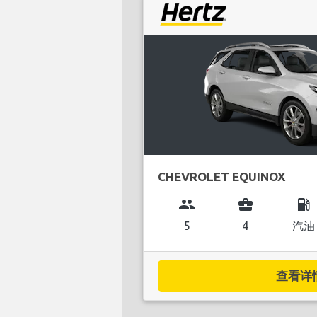
CHEVROLET EQUINOX
group
business_center
local_gas_station
5
4
汽油
查看详情.