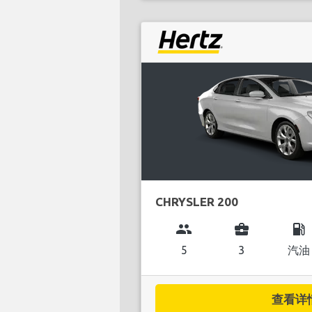
CHRYSLER 200
group
business_center
local_gas_station
5
3
汽油
查看详情.