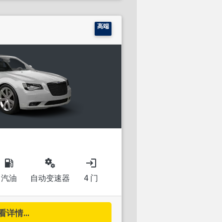
高端
local_gas_station
miscellaneous_services
login
汽油
自动变速器
4 门
看详情...