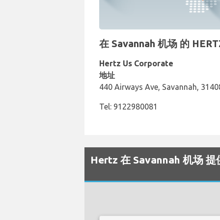
在 Savannah 机场 的 H
Hertz Us Corporate
地址
440 Airways Ave, Savannah, 3140
Tel: 9122980081
Hertz 在 Savannah 机