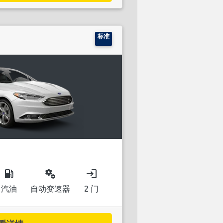
标准
local_gas_station
miscellaneous_services
login
汽油
自动变速器
2 门