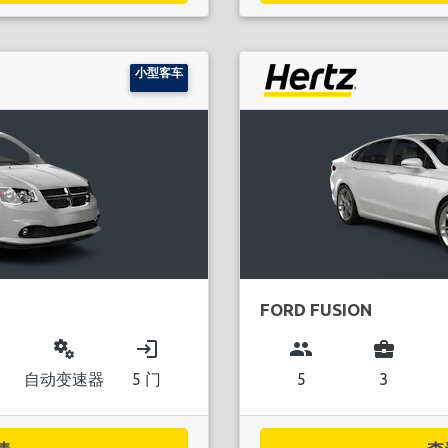
小型客车
FORD FUSION
miscellaneous_services
login
group
business_center
自动变速器
5 门
5
3