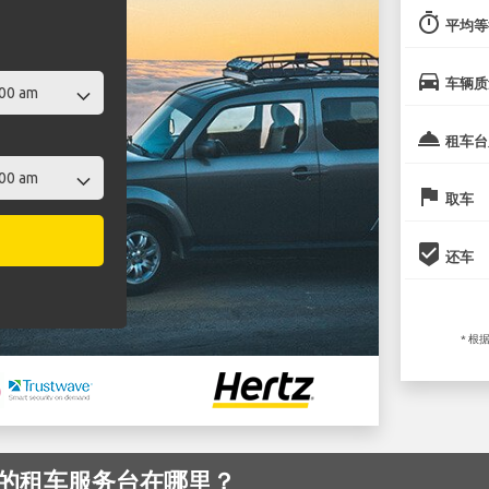
timer
平均等
directions_car
车辆质
room_service
租车台
flag
取车
beenhere
还车
* 根
 机场 的租车服务台在哪里？