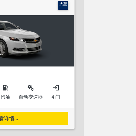
大型
local_gas_station
miscellaneous_services
login
汽油
自动变速器
4 门
看详情...