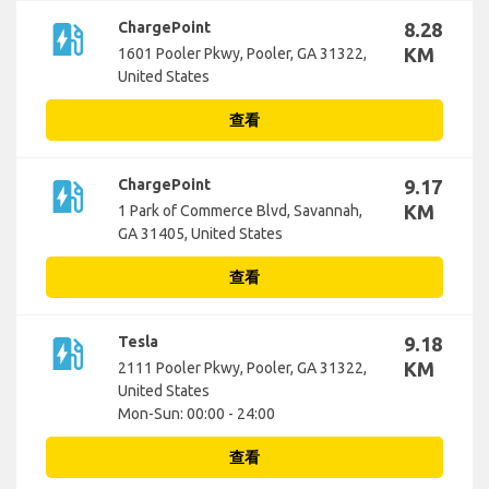
ev_station
ChargePoint
8.28
KM
1601 Pooler Pkwy, Pooler, GA 31322,
United States
查看
ev_station
ChargePoint
9.17
KM
1 Park of Commerce Blvd, Savannah,
GA 31405, United States
查看
ev_station
Tesla
9.18
KM
2111 Pooler Pkwy, Pooler, GA 31322,
United States
Mon-Sun: 00:00 - 24:00
查看