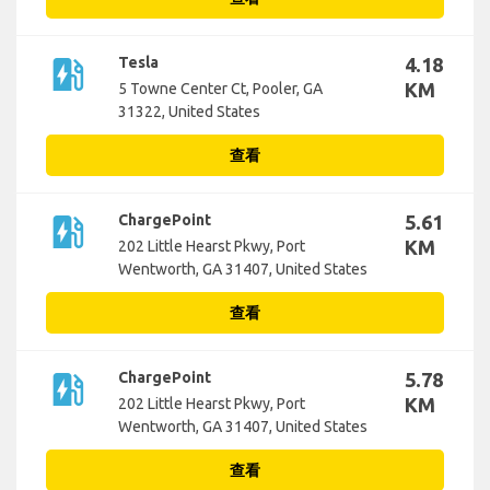
ev_station
Tesla
4.18
KM
5 Towne Center Ct, Pooler, GA
31322, United States
查看
ev_station
ChargePoint
5.61
KM
202 Little Hearst Pkwy, Port
Wentworth, GA 31407, United States
查看
ev_station
ChargePoint
5.78
KM
202 Little Hearst Pkwy, Port
Wentworth, GA 31407, United States
查看