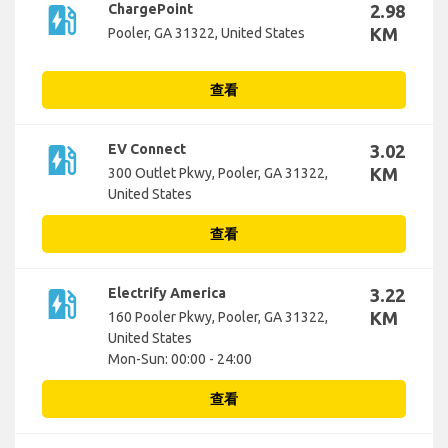
ev_station
ChargePoint
2.98
KM
Pooler, GA 31322, United States
查看
ev_station
EV Connect
3.02
KM
300 Outlet Pkwy, Pooler, GA 31322,
United States
查看
ev_station
Electrify America
3.22
KM
160 Pooler Pkwy, Pooler, GA 31322,
United States
Mon-Sun: 00:00 - 24:00
查看