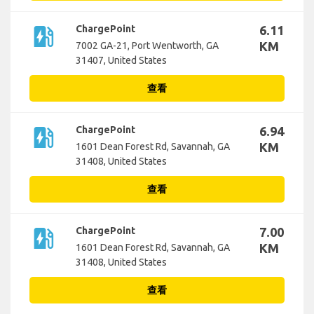
ev_station
ChargePoint
6.11
KM
7002 GA-21, Port Wentworth, GA
31407, United States
查看
ev_station
ChargePoint
6.94
KM
1601 Dean Forest Rd, Savannah, GA
31408, United States
查看
ev_station
ChargePoint
7.00
KM
1601 Dean Forest Rd, Savannah, GA
31408, United States
查看