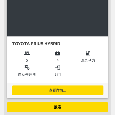
TOYOTA PRIUS HYBRID
group
business_center
local_gas_station
5
4
混合动力
miscellaneous_services
login
自动变速器
5 门
查看详情...
搜索