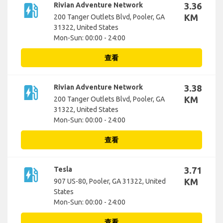
ev_station
Rivian Adventure Network
3.36
KM
200 Tanger Outlets Blvd, Pooler, GA
31322, United States
Mon-Sun: 00:00 - 24:00
查看
ev_station
Rivian Adventure Network
3.38
KM
200 Tanger Outlets Blvd, Pooler, GA
31322, United States
Mon-Sun: 00:00 - 24:00
查看
ev_station
Tesla
3.71
KM
907 US-80, Pooler, GA 31322, United
States
Mon-Sun: 00:00 - 24:00
查看