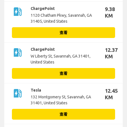
ev_station
ChargePoint
9.38
KM
1120 Chatham Pkwy, Savannah, GA
31405, United States
查看
ev_station
ChargePoint
12.37
KM
W Liberty St, Savannah, GA 31401,
United States
查看
ev_station
Tesla
12.45
KM
132 Montgomery St, Savannah, GA
31401, United States
查看