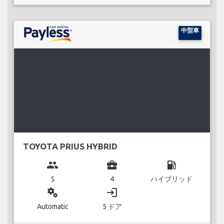
中型車
TOYOTA PRIUS HYBRID
group
business_center
local_gas_station
5
4
ハイブリッド
miscellaneous_services
login
Automatic
5 ドア