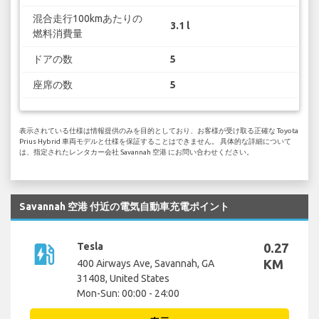
混合走行100kmあたりの
3.1 l
燃料消費量
ドアの数
5
座席の数
5
表示されている仕様は情報提供のみを目的としており、お客様が受け取る正確な Toyota
Prius Hybrid 車両モデルと仕様を保証することはできません。 具体的な詳細について
は、指定されたレンタカー会社 Savannah 空港 にお問い合わせください。
Savannah 空港 付近の電気自動車充電ポイント
ev_station
Tesla
0.27
KM
400 Airways Ave, Savannah, GA
31408, United States
Mon-Sun: 00:00 - 24:00