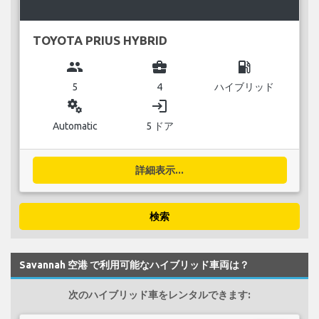
TOYOTA PRIUS HYBRID
group
business_center
local_gas_station
5
4
ハイブリッド
miscellaneous_services
login
Automatic
5 ドア
詳細表示...
検索
Savannah 空港 で利用可能なハイブリッド車両は？
次のハイブリッド車をレンタルできます: