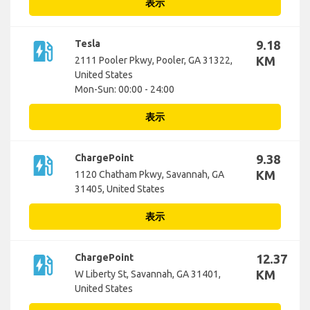
表示
ev_station
Tesla
9.18
KM
2111 Pooler Pkwy, Pooler, GA 31322,
United States
Mon-Sun: 00:00 - 24:00
表示
ev_station
ChargePoint
9.38
KM
1120 Chatham Pkwy, Savannah, GA
31405, United States
表示
ev_station
ChargePoint
12.37
KM
W Liberty St, Savannah, GA 31401,
United States