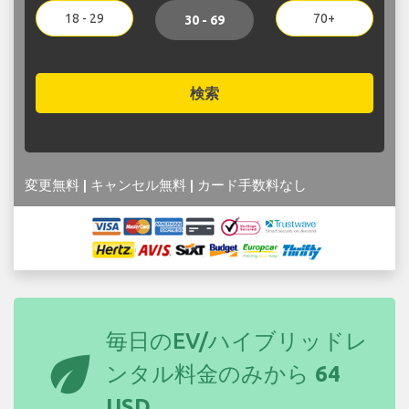
18 - 29
70+
30 - 69
検索
変更無料 | キャンセル無料 | カード手数料なし
毎日のEV/ハイブリッドレ
eco
ンタル料金のみから
64
USD