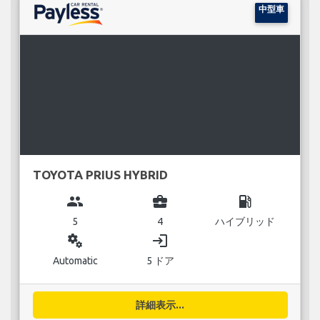
中型車
TOYOTA PRIUS HYBRID
group
business_center
local_gas_station
5
4
ハイブリッド
miscellaneous_services
login
Automatic
5 ドア
詳細表示...