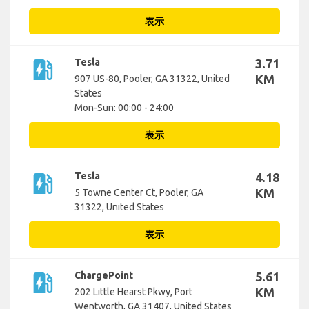
表示
ev_station
Tesla
3.71
KM
907 US-80, Pooler, GA 31322, United
States
Mon-Sun: 00:00 - 24:00
表示
ev_station
Tesla
4.18
KM
5 Towne Center Ct, Pooler, GA
31322, United States
表示
ev_station
ChargePoint
5.61
KM
202 Little Hearst Pkwy, Port
Wentworth, GA 31407, United States