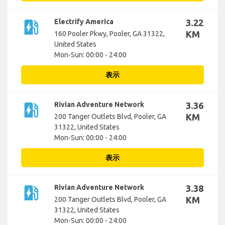
ev_station
Electrify America
3.22
KM
160 Pooler Pkwy, Pooler, GA 31322,
United States
Mon-Sun: 00:00 - 24:00
表示
ev_station
Rivian Adventure Network
3.36
KM
200 Tanger Outlets Blvd, Pooler, GA
31322, United States
Mon-Sun: 00:00 - 24:00
表示
ev_station
Rivian Adventure Network
3.38
KM
200 Tanger Outlets Blvd, Pooler, GA
31322, United States
Mon-Sun: 00:00 - 24:00