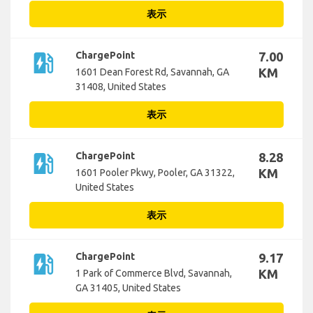
表示
ev_station
ChargePoint
7.00
KM
1601 Dean Forest Rd, Savannah, GA
31408, United States
表示
ev_station
ChargePoint
8.28
KM
1601 Pooler Pkwy, Pooler, GA 31322,
United States
表示
ev_station
ChargePoint
9.17
KM
1 Park of Commerce Blvd, Savannah,
GA 31405, United States