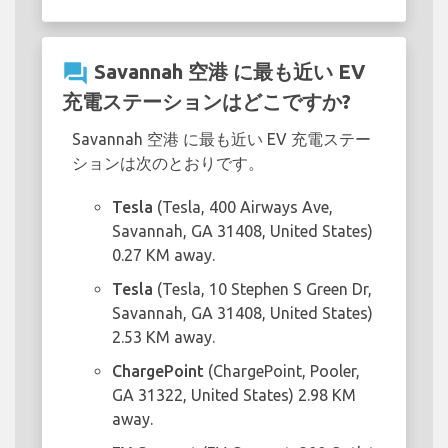
question_answer
Savannah 空港 に最も近い EV
充電ステーションはどこですか?
Savannah 空港 に最も近い EV 充電ステー
ションは次のとおりです。
Tesla
(Tesla, 400 Airways Ave,
Savannah, GA 31408, United States)
0.27 KM away.
Tesla
(Tesla, 10 Stephen S Green Dr,
Savannah, GA 31408, United States)
2.53 KM away.
ChargePoint
(ChargePoint, Pooler,
GA 31322, United States) 2.98 KM
away.