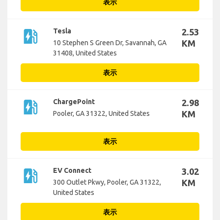
表示
ev_station
Tesla
2.53
KM
10 Stephen S Green Dr, Savannah, GA
31408, United States
表示
ev_station
ChargePoint
2.98
KM
Pooler, GA 31322, United States
表示
ev_station
EV Connect
3.02
KM
300 Outlet Pkwy, Pooler, GA 31322,
United States
表示