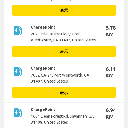
表示
ev_station
ChargePoint
5.78
KM
202 Little Hearst Pkwy, Port
Wentworth, GA 31407, United States
表示
ev_station
ChargePoint
6.11
KM
7002 GA-21, Port Wentworth, GA
31407, United States
表示
ev_station
ChargePoint
6.94
KM
1601 Dean Forest Rd, Savannah, GA
31408, United States