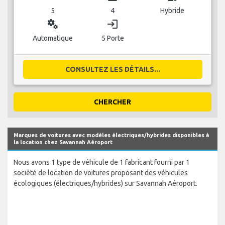
5
4
Hybride
miscellaneous_services
login
Automatique
5 Porte
CONSULTEZ LES DÉTAILS...
CHERCHER
Marques de voitures avec modèles électriques/hybrides disponibles à
la location chez Savannah Aéroport
Nous avons 1 type de véhicule de 1 fabricant fourni par 1
société de location de voitures proposant des véhicules
écologiques (électriques/hybrides) sur Savannah Aéroport.