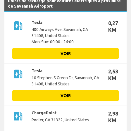
Points de recharge pour voitures électriques à proximité
de Savannah Aéroport
ev_station
Tesla
0,27
KM
400 Airways Ave, Savannah, GA
31408, United States
Mon-Sun: 00:00 - 24:00
VOIR
ev_station
Tesla
2,53
KM
10 Stephen S Green Dr, Savannah, GA
31408, United States
VOIR
ev_station
ChargePoint
2,98
KM
Pooler, GA 31322, United States