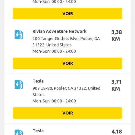
Mon-Sun: 00:00 - 24:00
VOIR
ev_station
Rivian Adventure Network
3,38
KM
200 Tanger Outlets Blvd, Pooler, GA
31322, United States
Mon-Sun: 00:00 - 24:00
VOIR
ev_station
Tesla
3,71
KM
907 US-80, Pooler, GA 31322, United
States
Mon-Sun: 00:00 - 24:00
VOIR
ev_station
Tesla
4,18