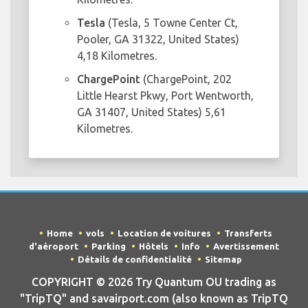
Tesla
(Tesla, 5 Towne Center Ct,
Pooler, GA 31322, United States)
4,18 Kilometres.
ChargePoint
(ChargePoint, 202
Little Hearst Pkwy, Port Wentworth,
GA 31407, United States) 5,61
Kilometres.
Home
vols
Location de voitures
Transferts
d'aéroport
Parking
Hôtels
Info
Avertissement
Détails de confidentialité
Sitemap
COPYRIGHT © 2026 Try Quantum OU trading as
"TripTQ" and savairport.com (also known as TripTQ