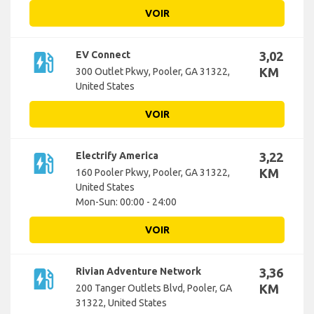
VOIR
ev_station
EV Connect
3,02
KM
300 Outlet Pkwy, Pooler, GA 31322,
United States
VOIR
ev_station
Electrify America
3,22
KM
160 Pooler Pkwy, Pooler, GA 31322,
United States
Mon-Sun: 00:00 - 24:00
VOIR
ev_station
Rivian Adventure Network
3,36
KM
200 Tanger Outlets Blvd, Pooler, GA
31322, United States