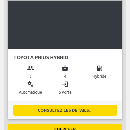
TOYOTA PRIUS HYBRID
group
business_center
local_gas_station
5
4
Hybride
miscellaneous_services
login
Automatique
5 Porte
CONSULTEZ LES DÉTAILS...
CHERCHER