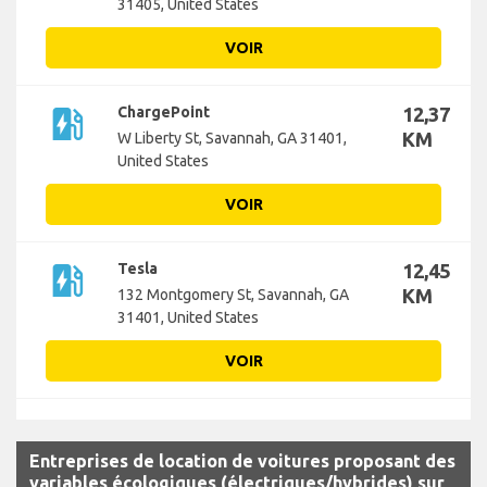
31405, United States
VOIR
ev_station
ChargePoint
12,37
KM
W Liberty St, Savannah, GA 31401,
United States
VOIR
ev_station
Tesla
12,45
KM
132 Montgomery St, Savannah, GA
31401, United States
VOIR
Entreprises de location de voitures proposant des
variables écologiques (électriques/hybrides) sur