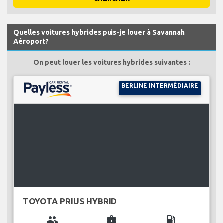
Quelles voitures hybrides puis-je louer à Savannah
Aéroport?
On peut louer les voitures hybrides suivantes :
BERLINE INTERMÉDIAIRE
TOYOTA PRIUS HYBRID
group
business_center
local_gas_station