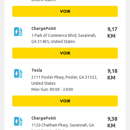
VOIR
ev_station
ChargePoint
9,17
KM
1 Park of Commerce Blvd, Savannah,
GA 31405, United States
VOIR
ev_station
Tesla
9,18
KM
2111 Pooler Pkwy, Pooler, GA 31322,
United States
Mon-Sun: 00:00 - 24:00
VOIR
ev_station
ChargePoint
9,38
KM
1120 Chatham Pkwy, Savannah, GA