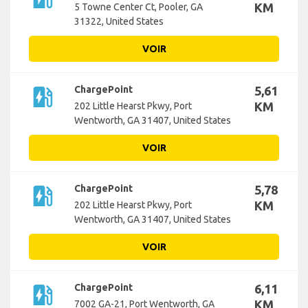
KM
5 Towne Center Ct, Pooler, GA
31322, United States
VOIR
ev_station
ChargePoint
5,61
KM
202 Little Hearst Pkwy, Port
Wentworth, GA 31407, United States
VOIR
ev_station
ChargePoint
5,78
KM
202 Little Hearst Pkwy, Port
Wentworth, GA 31407, United States
VOIR
ev_station
ChargePoint
6,11
KM
7002 GA-21, Port Wentworth, GA