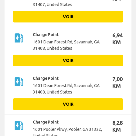
31407, United States
VOIR
ev_station
ChargePoint
6,94
KM
1601 Dean Forest Rd, Savannah, GA
31408, United States
VOIR
ev_station
ChargePoint
7,00
KM
1601 Dean Forest Rd, Savannah, GA
31408, United States
VOIR
ev_station
ChargePoint
8,28
KM
1601 Pooler Pkwy, Pooler, GA 31322,
United States