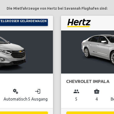
Die Mietfahrzeuge von Hertz bei Savannah Flughafen sind:
TELGROSSER GELÄNDEWAGEN
CHEVROLET IMPALA
miscellaneous_services
login
group
business_center
Automatisch
5 Ausgang
5
4
B