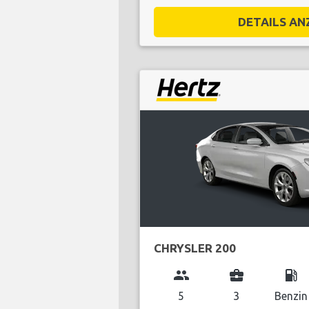
DETAILS ANZ
CHRYSLER 200
group
business_center
local_gas_station
5
3
Benzin