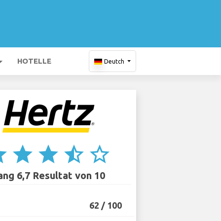
HOTELLE
Deutch
ar
star
star
star_half
star_border
ang 6,7 Resultat von 10
62 / 100