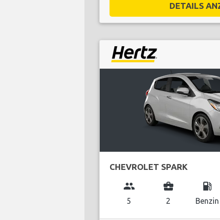
DETAILS ANZ
CHEVROLET SPARK
group
business_center
local_gas_station
5
2
Benzin