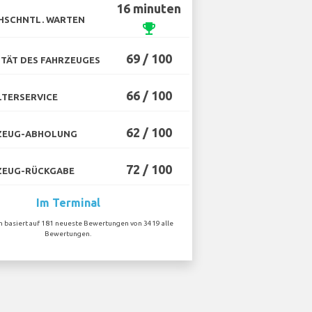
16 minuten
HSCHNTL. WARTEN
emoji_events
69 / 100
TÄT DES FAHRZEUGES
66 / 100
TERSERVICE
62 / 100
ZEUG-ABHOLUNG
72 / 100
ZEUG-RÜCKGABE
Im Terminal
on basiert auf 181 neueste Bewertungen von 3419 alle
Bewertungen.