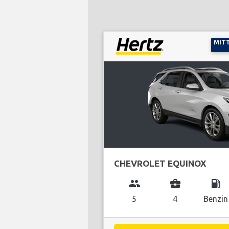
MIT
CHEVROLET EQUINOX
group
business_center
local_gas_station
5
4
Benzin